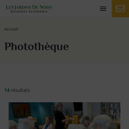
Jardins de Noisy-le-roi
Page d'accueil du site
Accueil
Photothèque
14
résultats