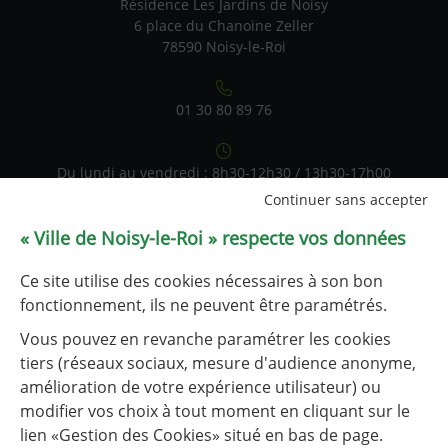
Résidence Les Jardins de Noisy
6 place du Chanoine Zeller
78590 Noisy-le-Roi
01 30 80 89 76
Du lundi au vendredi : 8h30-12h30 / 13h30-17h00
Continuer sans accepter
« Ville de Noisy-le-Roi » respecte vos données
Nous contacter par mail
Ce site utilise des cookies nécessaires à son bon
fonctionnement, ils ne peuvent être paramétrés.
Liens utiles
Vous pouvez en revanche paramétrer les cookies
Liste des liens utiles
Visite virtuelle de la résidence
tiers (réseaux sociaux, mesure d'audience anonyme,
amélioration de votre expérience utilisateur) ou
Pour les personnes âgées
modifier vos choix à tout moment en cliquant sur le
lien «Gestion des Cookies» situé en bas de page.
Résidence-Autonomie