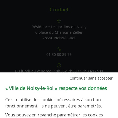
Contact
Résidence Les Jardins de Noisy
6 place du Chanoine Zeller
78590 Noisy-le-Roi
01 30 80 89 76
Du lundi au vendredi : 8h30-12h30 / 13h30-17h00
Continuer sans accepter
« Ville de Noisy-le-Roi » respecte vos données
Nous contacter par mail
Ce site utilise des cookies nécessaires à son bon
fonctionnement, ils ne peuvent être paramétrés.
Liens utiles
Vous pouvez en revanche paramétrer les cookies