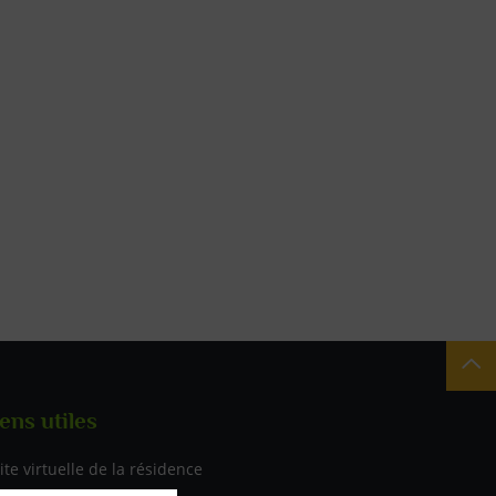
Re
ens utiles
iste des liens utiles
ite virtuelle de la résidence