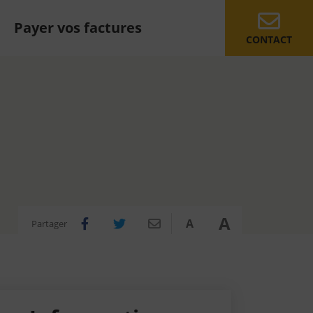
Payer vos factures
CONTACT
A
A
Partager
Partager sur Facebook
Partager sur Twitter
Partager par e-mail
Réduire
Agrandir