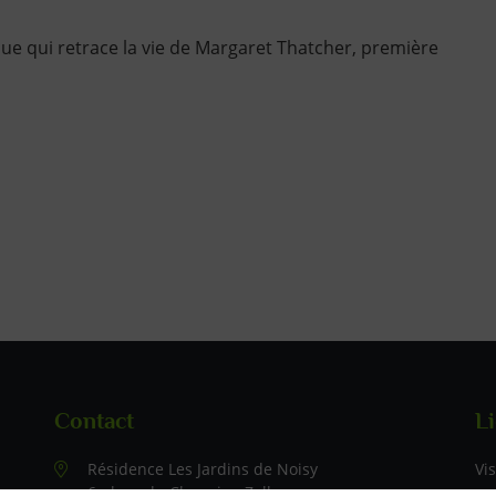
que qui retrace la vie de Margaret Thatcher, première
Contact
Li
L
Résidence Les Jardins de Noisy
Vis
6 place du Chanoine Zeller