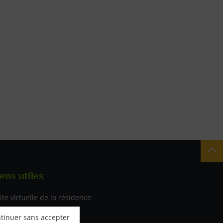
Re
ens utiles
iste des liens utiles
ite virtuelle de la résidence
tinuer sans accepter
ur les personnes âgées