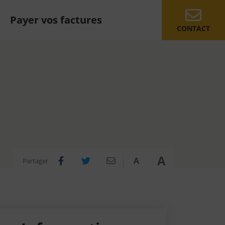
Payer vos factures
CONTACT
A
A
Partager
Partager sur Facebook
Partager sur Twitter
Partager par e-mail
Réduire
Agrandir