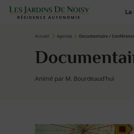
La
Jardins de Noisy-le-roi
Page d'accueil du site
Accueil
Agenda
Documentaire / Conférenc
Documentair
Animé par M. Bourdeaud'hui